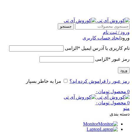
ضمانت در قیمت و اصالت کالا
جستجو
ورود / ثبت نام
ورود
ایجاد حساب کاربری
نام کاربری یا آدرس ایمیل
*
الزامی
رمز عبور
*
الزامی
ورود
رمز عبور را فراموش کرده اید؟
مرا به خاطر بسپار
0
محصول
تومان
۰
0
محصول
تومان
۰
منو
دسته بندی
Monitor
Laptop