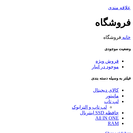
علاقه مندی
فروشگاه
خانه
فروشگاه
وضعیت موجودی
فروش ویژه
موجود در انبار
فیلتر به وسیله دسته بندی
کالای دیجیتال
مانیتور
لپ تاپ
لپ تاپ و الترابوک
حافظه SSD اینترنال
All IN ONE
RAM