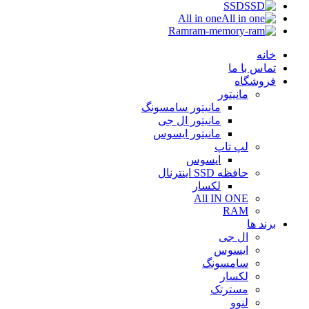
SSD
All in one
Ram
خانه
تماس با ما
فروشگاه
مانیتور
مانیتور سامسونگ
مانیتور ال جی
مانیتور ایسوس
لپ تاپ
ایسوس
حافظه SSD اینترنال
لکسار
All IN ONE
RAM
برند ها
ال جی
ایسوس
سامسونگ
لکسار
مسترتک
لنوو