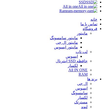
SSD
All in one
Ram
خانه
تماس با ما
فروشگاه
مانیتور
مانیتور سامسونگ
مانیتور ال جی
مانیتور ایسوس
لپ تاپ
ایسوس
حافظه SSD اینترنال
لکسار
All IN ONE
RAM
برند ها
ال جی
ایسوس
سامسونگ
لکسار
مسترتک
لنوو