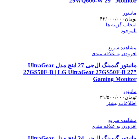
29WQ600-W 29” Monitor
مانیتور
تومان
۴۲/۰۰۰/۰۰۰
این
انتخاب گزینه ها
محصول
ناموجود
دارای
انواع
مشاهده سریع
مختلفی
افزودن به علاقه مندی
می
باشد.
مانیتور گیمینگ ال‌جی 27 اینچ مدل UltraGear
گزینه
ها
27GS50F-B | LG UltraGear 27GS50F-B 27”
ممکن
Gaming Monitor
است
در
مانیتور
صفحه
تومان
۳۱/۵۰۰/۰۰۰
محصول
اطلاعات بیشتر
انتخاب
شوند
مشاهده سریع
افزودن به علاقه مندی
مانیتور گیمینگ ال‌جی 24 اینچ مدل UltraGear