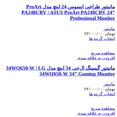
مانیتور طراحی ایسوس 24 اینچ مدل ProArt
PA248CRV | ASUS ProArt PA248CRV 24”
Professional Monitor
مانیتور
تومان
۶۲/۰۰۰/۰۰۰
این
انتخاب گزینه ها
محصول
دارای
مشاهده سریع
انواع
افزودن به علاقه مندی
مختلفی
می
مانیتور گیمینگ ال‌جی 34 اینچ مدل 34WQ650-W | LG
باشد.
گزینه
34WQ650-W 34” Gaming Monitor
ها
ممکن
مانیتور
است
تومان
۶۲/۰۰۰/۰۰۰
در
این
انتخاب گزینه ها
صفحه
محصول
محصول
دارای
انتخاب
مشاهده سریع
انواع
شوند
افزودن به علاقه مندی
مختلفی