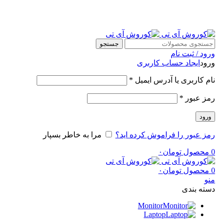
ضمانت در قیمت و اصالت کالا
جستجو
ورود / ثبت نام
ورود
ایجاد حساب کاربری
الزامی
نام کاربری یا آدرس ایمیل
*
الزامی
رمز عبور
*
ورود
رمز عبور را فراموش کرده اید؟
مرا به خاطر بسپار
0
محصول
تومان
۰
0
محصول
تومان
۰
منو
دسته بندی
Monitor
Laptop