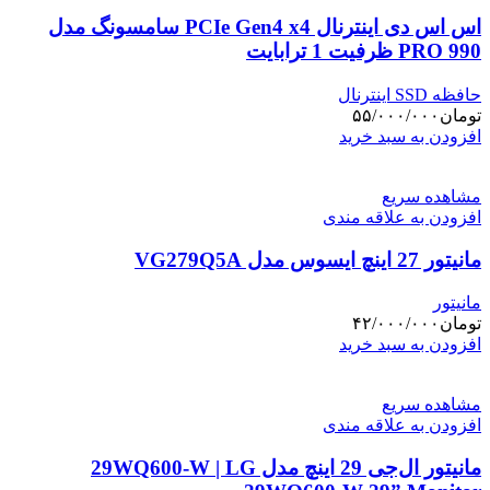
می
اس اس دی اینترنال PCIe Gen4 x4 سامسونگ مدل
باشد.
گزینه
PRO 990 ظرفیت 1 ترابایت
ها
ممکن
حافظه SSD اینترنال
است
تومان
۵۵/۰۰۰/۰۰۰
در
افزودن به سبد خرید
صفحه
محصول
انتخاب
مشاهده سریع
شوند
افزودن به علاقه مندی
مانیتور 27 اینچ ایسوس مدل VG279Q5A
مانیتور
تومان
۴۲/۰۰۰/۰۰۰
افزودن به سبد خرید
مشاهده سریع
افزودن به علاقه مندی
مانیتور ال‌جی 29 اینچ مدل 29WQ600-W | LG