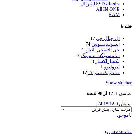
حافظه SSD اینترنال
All IN ONE
RAM
فیلتر با
ال جی
ال جی
17
ایسوس
ایسوس
74
جی پلاس
جی پلاس
1
سامسونگ
سامسونگ
17
لکسار
لکسار
8
لنوو
لنوو
1
مسترتک
مسترتک
12
Show sidebar
نمایش 1–12 از 98 نتیجه
نمایش
9
12
18
24
ناموجود
مشاهده سریع