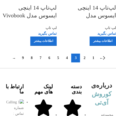
لپ‌تاپ 14 اینچی
لپ‌تاپ 14 اینچی
ایسوس مدل
ایسوس مدل Vivobook
Go 14 E410KA | ASUS
ExpertBook B1
لپ تاپ
لپ تاپ
Vivobook Go 14
B1402CVA-NK1595 |
تماس بگیرید
تماس بگیرید
E410KA-CL464
ASUS ExpertBook B1
اطلاعات بیشتر
اطلاعات بیشتر
B1402CVA-NK1595
14″
→
9
8
7
6
5
4
3
2
1
←
درباره‌ی
دسته
لینک
ارتباط با
بندی
های مهم
ما
کوروش
آی‌تی
شماره
تماس :
مجموعه