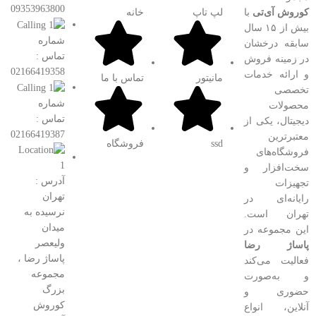
09353963800
کوروش آی‌تی
با
لپ تاپ
خانه
بیش از ۱۵ سال
شماره
سابقه درخشان
تماس :
در زمینه فروش
02166419358
و ارائه خدمات
مانیتور
تماس با ما
تخصصی
شماره
محصولات
تماس :
دیجیتال، یکی از
02166419387
معتبرترین
ssd
فروشگاه
فروشگاه‌های
سخت‌افزار و
آدرس :
تجهیزات
تهران
رایانه‌ای در
نرسیده به
تهران است.
میدان
این مجموعه در
ولیعصر
پاساژ رضا
پاساژ رضا ،
فعالیت می‌کند
مجموعه
و به‌صورت
بزرگ
حضوری و
کوروش
آنلاین، انواع