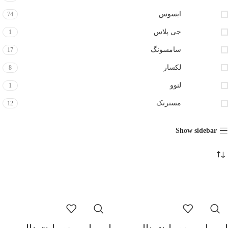
ایسوس
74
جی پلاس
1
سامسونگ
17
لکسار
8
لنوو
1
مسترتک
12
Show sidebar