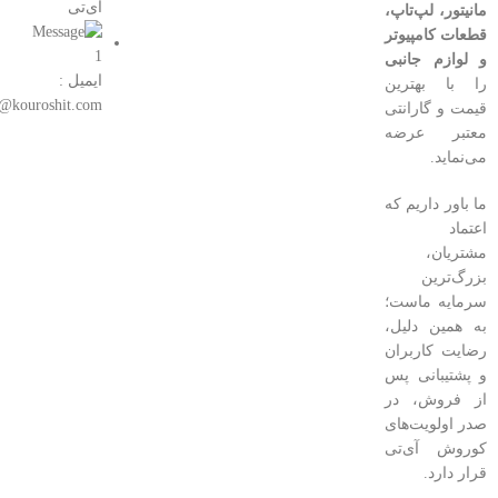
آی‌تی
مانیتور، لپ‌تاپ،
قطعات کامپیوتر
و لوازم جانبی
ایمیل :
را با بهترین
o@kouroshit.com
قیمت و گارانتی
معتبر عرضه
می‌نماید.
ما باور داریم که
اعتماد
مشتریان،
بزرگ‌ترین
سرمایه ماست؛
به همین دلیل،
رضایت کاربران
و پشتیبانی پس
از فروش، در
صدر اولویت‌های
کوروش آی‌تی
قرار دارد.