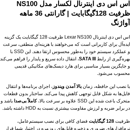
اس اس دی اینترنال لکسار مدل NS100
ظرفیت 128گیگابایت | گارانتی 36 ماهه
آواژنگ
اس اس دی اینترنال Lexar NS100 ظرفیت 128 گیگابایت یک گزینه
ایده‌آل برای کاربرانی است که می‌خواهند با هزینه‌ای منطقی، سرعت
و عملکرد سیستم خود را به‌طور محسوس ارتقا دهند. این SSD با
بهره‌گیری از رابط
SATA III
، انتقال داده سریع و پایدار را فراهم می‌کند
و جایگزین بسیار مناسبی برای هارد دیسک‌های مکانیکی قدیمی
محسوب می‌شود.
با نصب این حافظه، زمان
بالا آمدن ویندوز
، اجرای برنامه‌ها و انتقال
فایل‌ها به شکل قابل توجهی کاهش پیدا می‌کند. ساختار بدون قطعات
متحرک باعث شده این SSD علاوه بر سرعت بالا،
کاملاً بی‌صدا
باشد و
در برابر ضربه و لرزش مقاومت بیشتری نسبت به HDD داشته باشد.
ظرفیت
128 گیگابایت
فضای کافی برای نصب سیستم‌عامل،
نرم‌افزارهای ضروری و ذخیره فایل‌های روزمره در اختیار شما قرار