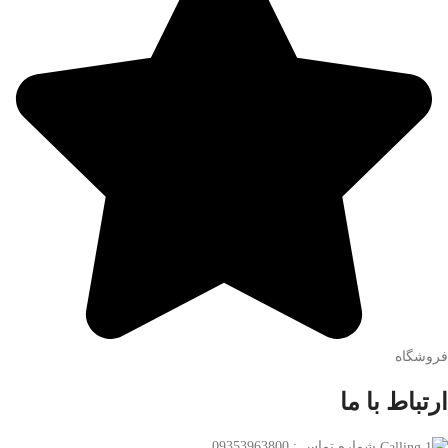
فروشگاه
ارتباط با ما
شماره تماس : 09353963800