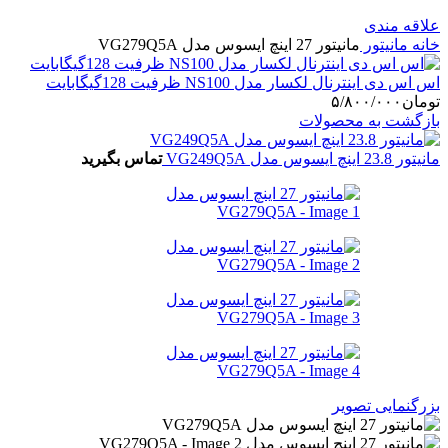
علاقه مندی
خانه
مانیتور
مانیتور 27 اینچ ایسوس مدل VG279Q5A
اس اس دی اینترنال لکسار مدل NS100 ظرفیت 128گیگابایت
تومان
۵/۸۰۰/۰۰۰
بازگشت به محصولات
مانیتور 23.8 اینچ ایسوس مدل VG249Q5A
تماس بگیرید
بزرگنمایی تصویر