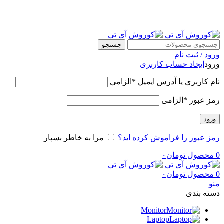
ضمانت در قیمت و اصالت کالا
جستجو
ورود / ثبت نام
ورود
ایجاد حساب کاربری
نام کاربری یا آدرس ایمیل
*
الزامی
رمز عبور
*
الزامی
ورود
رمز عبور را فراموش کرده اید؟
مرا به خاطر بسپار
0
محصول
تومان
۰
0
محصول
تومان
۰
منو
دسته بندی
Monitor
Laptop