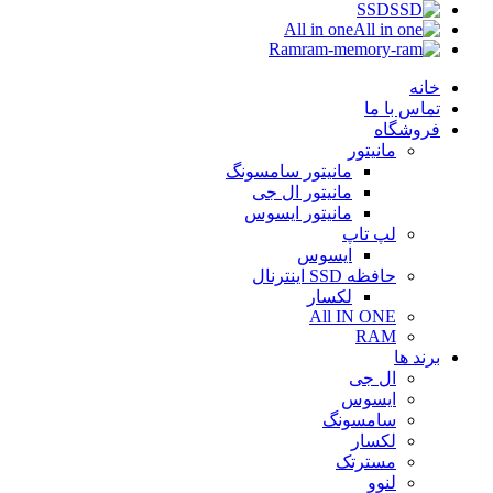
SSD
All in one
Ram
خانه
تماس با ما
فروشگاه
مانیتور
مانیتور سامسونگ
مانیتور ال جی
مانیتور ایسوس
لپ تاپ
ایسوس
حافظه SSD اینترنال
لکسار
All IN ONE
RAM
برند ها
ال جی
ایسوس
سامسونگ
لکسار
مسترتک
لنوو